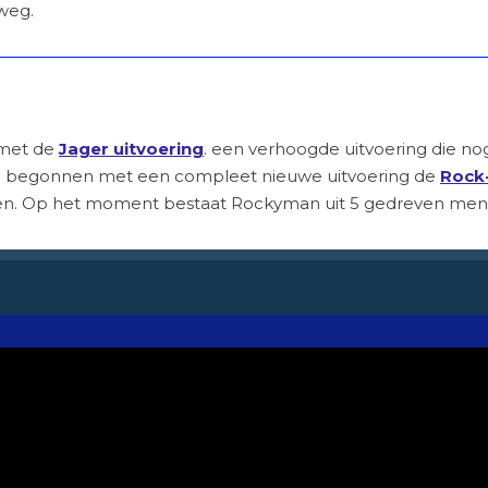
weg.
 met de
Jager uitvoering
. een verhoogde uitvoering die nog
n we begonnen met een compleet nieuwe uitvoering de
Rock
en. Op het moment bestaat Rockyman uit 5 gedreven men