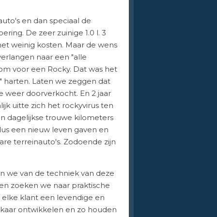
auto's en dan speciaal de
ring. De zeer zuinige 1.0 l. 3
 met weinig kosten. Maar de wens
erlangen naar een "alle
 om voor een Rocky. Dat was het
" harten. Laten we zeggen dat
 weer doorverkocht. En 2 jaar
jk uitte zich het rockyvirus ten
jn dagelijkse trouwe kilometers
s dus een nieuw leven gaven en
e terreinauto's. Zodoende zijn
en we van de techniek van deze
en zoeken we naar praktische
elke klant een levendige en
lkaar ontwikkelen en zo houden