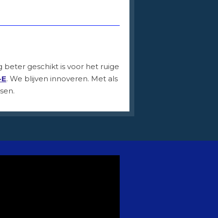
 beter geschikt is voor het ruige
-E
. We blijven innoveren. Met als
sen.