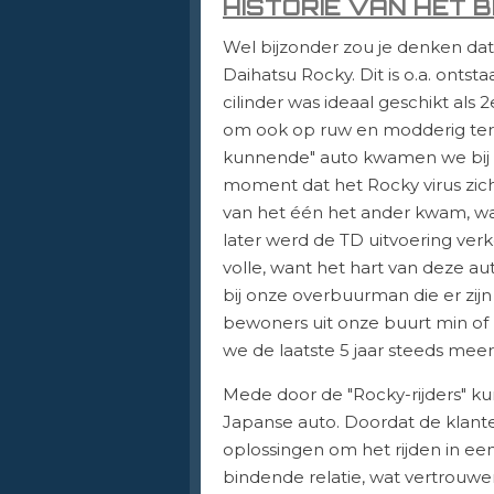
HISTORIE VAN HET B
Wel bijzonder zou je denken dat 
Daihatsu Rocky. Dit is o.a. ontst
cilinder was ideaal geschikt als
om ook op ruw en modderig terre
kunnende" auto kwamen we bij de
moment dat het Rocky virus zic
van het één het ander kwam, wa
later werd de TD uitvoering verko
volle, want het hart van deze au
bij onze overbuurman die er zijn
bewoners uit onze buurt min of
we de laatste 5 jaar steeds me
Mede door de "Rocky-rijders" ku
Japanse auto. Doordat de klant
oplossingen om het rijden in e
bindende relatie, wat vertrouw