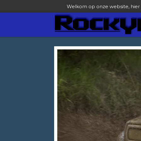
Welkom op onze website, hier v
Ga
direct
naar
de
hoofdinhoud