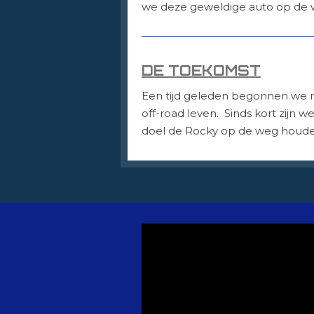
we deze geweldige auto op de 
DE TOEKOMST
Een tijd geleden begonnen we
off-road leven. Sinds kort zij
doel de Rocky op de weg houd