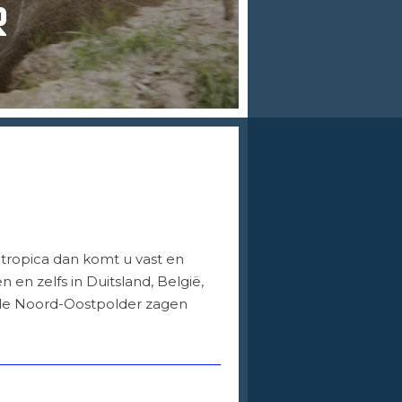
R
tropica dan komt u vast en
 en zelfs in Duitsland, België,
it de Noord-Oostpolder zagen