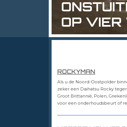
ONSTUI
OP
VIER
ROCKYMAN
Als u de Noord-Oostpolder binne
zeker een Daihatsu Rocky tegen. 
Groot Brittannië, Polen, Grieke
voor een onderhoudsbeurt of re