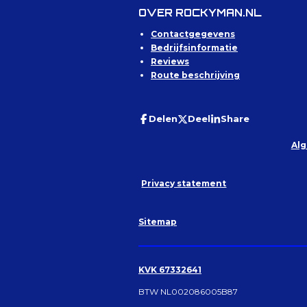
OVER ROCKYMAN.NL
Contactgegevens
Bedrijfsinformatie
Reviews
Route beschrijving
Delen
Deel
Share
Al
Privacy statement
Sitemap
KVK 67332641
BTW NL002086005B87