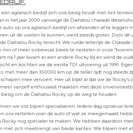
EDRIJF.
een agrarisch bedrijf zich ook bezig houdt met 4x4 terrein
aan in het jaar 2000 vanwege de Daihatsu charade dieseluitvoe
 2e auto op ons agrarisch bedrijf om afstanden af te leggen
in uit de voeten te kunnen, werd steeds groter. Door dit v
 Daihatsu Rocky terecht. We ruilde letterlijk de Charade
h min of meer onbewust bleek te nestelen in onze "boeren
nt na 1 jaar kwam er een andere Rocky bij en werd de oude
cht en kochten we de eerste TDI uitvoering uit 1991. Eigenli
to met meer dan 350000 km op de teller rijdt nog steeds zi
 schapen mee vervoert. Hier uit blijkt al dat we de Rocky'
 meer vanzelf enthousiast maakten met deze onverwoestbar
er bezig om de Daihatsu Rocky op de weg te houden.
nnen we ons blijven specialiseren. Iedere dag opnieuw ler
en ons vertellen over de auto of wat ze meegemaakt hebb
en Rocky nog specialer te maken. We hebben daardoor met 
en met zich meebrengt van beide kanten. We blijven met e