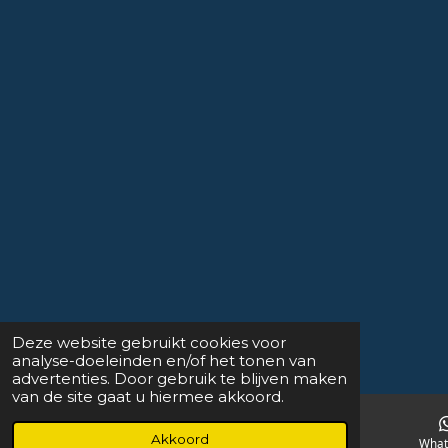
Deze website gebruikt cookies voor
analyse-doeleinden en/of het tonen van
advertenties. Door gebruik te blijven maken
van de site gaat u hiermee akkoord.
Akkoord
E-mailadres
Kaart
What