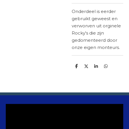
Onderdeel is eerder
gebruikt geweest en
verworven uit orginele
Rocky's die zijn
gedomenteerd
door
onze eigen monteurs.
D
D
S
D
e
e
h
e
l
e
a
l
e
l
r
e
n
e
n