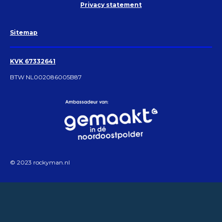
Privacy statement
Sitemap
KVK 67332641
BTW NL002086005B87
© 2023 rockyman.nl