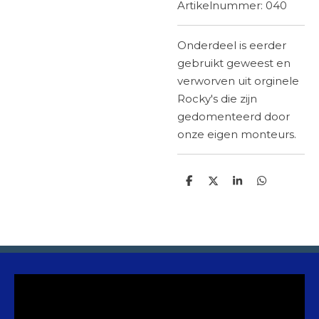
Artikelnummer:
040
Onderdeel is eerder
gebruikt geweest en
verworven uit orginele
Rocky's die zijn
gedomenteerd
door
onze eigen monteurs.
D
D
S
D
e
e
h
e
l
e
a
l
e
l
r
e
n
e
n