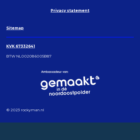
Privacy statement
Sitemap
KVK 67332641
BTW NL002086005B87
© 2023 rockyman.nl