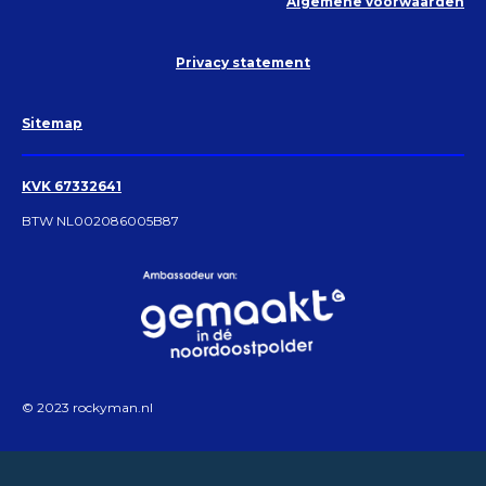
Algemene voorwaarden
Privacy statement
Sitemap
KVK 67332641
BTW NL002086005B87
© 2023 rockyman.nl