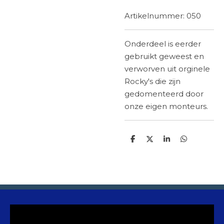
Artikelnummer:
050
Onderdeel is eerder
gebruikt geweest en
verworven uit orginele
Rocky's die zijn
gedomenteerd
door
onze eigen monteurs.
D
D
S
D
e
e
h
e
l
e
a
l
e
l
r
e
n
e
n