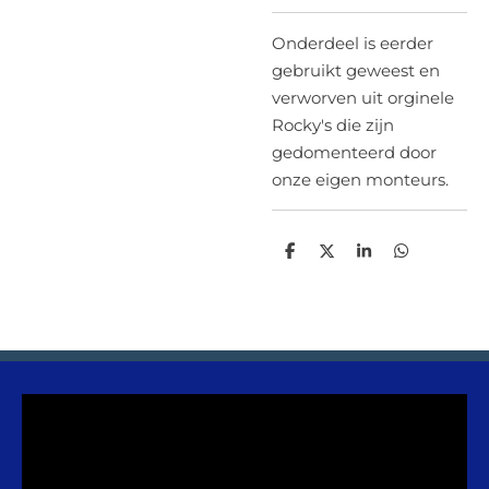
Onderdeel is eerder
gebruikt geweest en
verworven uit orginele
Rocky's die zijn
gedomenteerd
door
onze eigen monteurs.
D
D
S
D
e
e
h
e
l
e
a
l
e
l
r
e
n
e
n