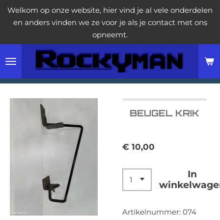
Welkom op onze website, hier vind je al vele onderdelen
Ga
en anders vinden we ze voor je als je contact met ons
direct
opneemt.
naar
de
hoofdinhoud
BEUGEL KRIK
€ 10,00
In
winkelwage
Artikelnummer:
074