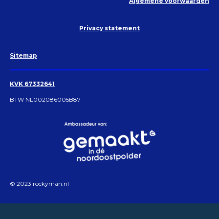
Algemene voorwaarden
Privacy statement
Sitemap
KVK 67332641
BTW NL002086005B87
© 2023 rockyman.nl