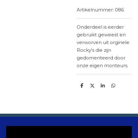
Artikelnummer:
086
Onderdeel is eerder
gebruikt geweest en
verworven uit orginele
Rocky's die zijn
gedomenteerd
door
onze eigen monteurs.
D
D
S
D
e
e
h
e
l
e
a
l
e
l
r
e
n
e
n