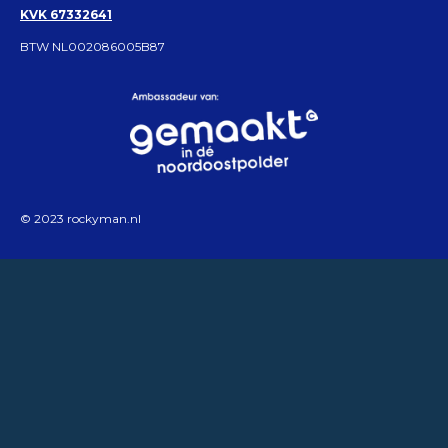
KVK 67332641
BTW NL002086005B87
© 2023 rockyman.nl