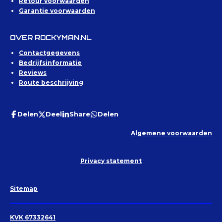
Retour voorwaarden
Garantie voorwaarden
OVER ROCKYMAN.NL
Contactgegevens
Bedrijfsinformatie
Reviews
Route beschrijving
Delen
Deel
Share
Delen
Algemene voorwaarden
Privacy statement
Sitemap
KVK 67332641