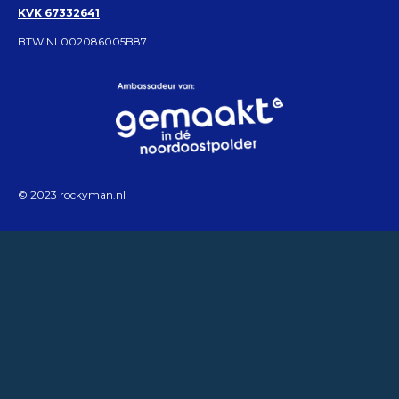
KVK 67332641
BTW NL002086005B87
© 2023 rockyman.nl