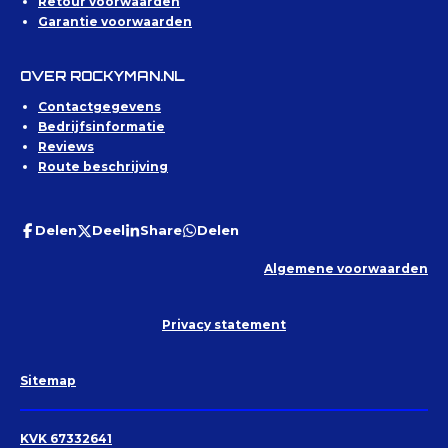
Retour voorwaarden
Garantie voorwaarden
OVER ROCKYMAN.NL
Contactgegevens
Bedrijfsinformatie
Reviews
Route beschrijving
Delen
Deel
Share
Delen
Algemene voorwaarden
Privacy statement
Sitemap
KVK 67332641