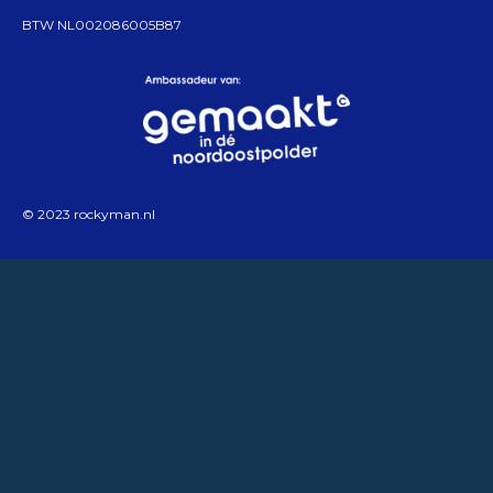
BTW NL002086005B87
© 2023 rockyman.nl