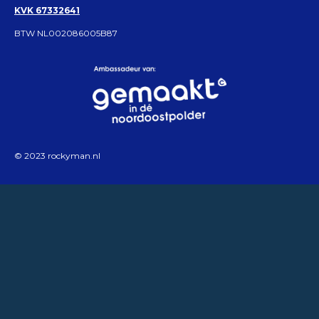
KVK 67332641
BTW NL002086005B87
© 2023 rockyman.nl